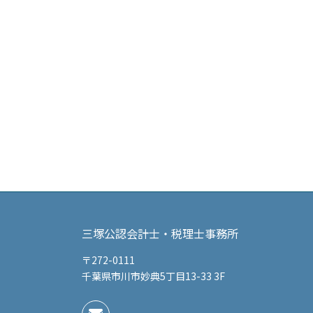
三塚公認会計士・税理士事務所
〒272-0111
千葉県市川市妙典5丁目13-33 3F