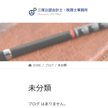
コ
ナ
ン
ビ
テ
ゲ
ン
ー
ツ
シ
へ
ョ
ス
ン
キ
に
ッ
移
プ
動
HOME
ブログ
未分類
未分類
ブログ はありません。