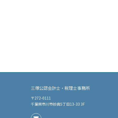
三塚公認会計士・税理士事務所
〒272-0111
千葉県市川市妙典5丁目13-33 3F