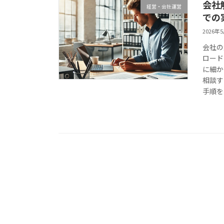
会社
経営・会社運営
での
2026年
会社の
ロード
に細か
相談す
手順を