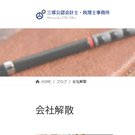
コ
ナ
ン
ビ
テ
ゲ
ン
ー
ツ
シ
へ
ョ
ス
ン
キ
に
ッ
移
プ
動
HOME
ブログ
会社解散
会社解散